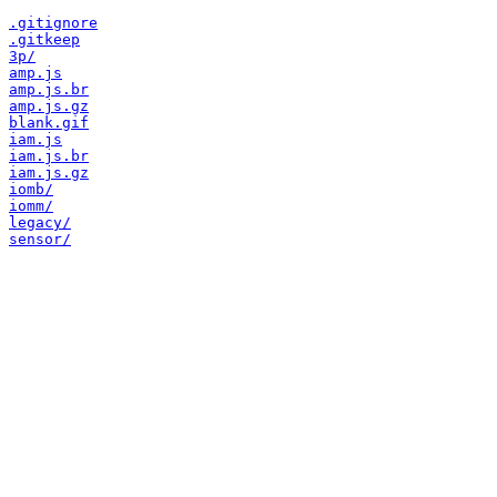
.gitignore
.gitkeep
3p/
amp.js
amp.js.br
amp.js.gz
blank.gif
iam.js
iam.js.br
iam.js.gz
iomb/
iomm/
legacy/
sensor/